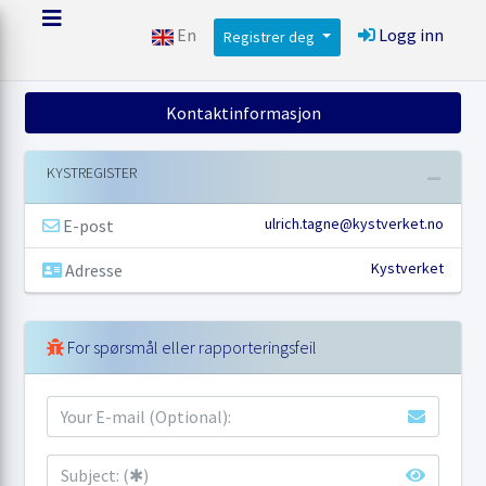
En
Logg inn
Registrer deg
Kontaktinformasjon
KYSTREGISTER
ulrich.tagne@kystverket.no
E-post
Kystverket
Adresse
For spørsmål eller rapporteringsfeil