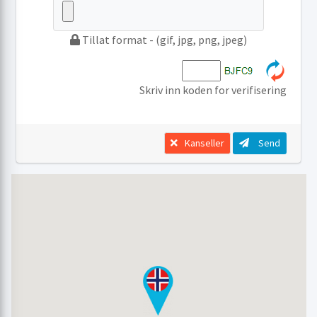
Tillat format - (gif, jpg, png, jpeg)
Skriv inn koden for verifisering
Kanseller
Send