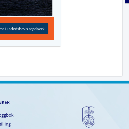
st i Farledsbevis regelverk
NKER
loggbok
illing