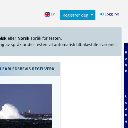
En
Logg inn
Registrer deg
elsk
eller
Norsk
språk for testen.
ng av språk under testen vil automatisk tilbakestille svarene.
R
A
S
 I FARLEDSBEVIS REGELVERK
K
T
I
L
G
A
N
G