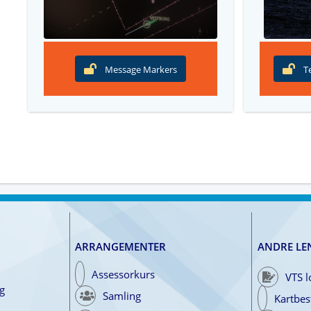
Message Markers
Te
ARRANGEMENTER
ANDRE LE
Assessorkurs
VTS 
g
Samling
Kartbest