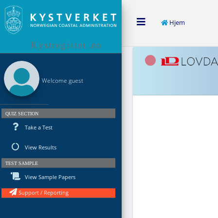
Hjem
Kystregister
.no
Welcome guest
QUIZ SECTION
Take a Test
View Results
TEST SAMPLE
View Sample Papers
Support / Reporting